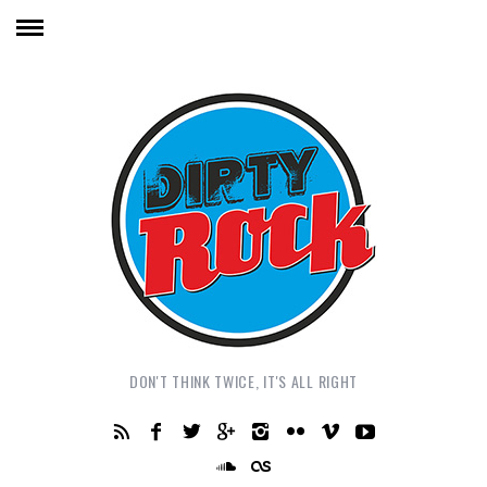
DON'T THINK TWICE, IT'S ALL RIGHT