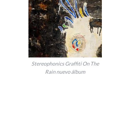
Stereophonics Graffiti On The
Rain nuevo álbum