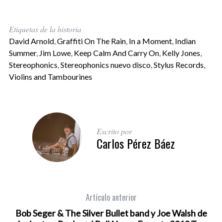
Etiquetas de la historia
David Arnold
,
Graffiti On The Rain
,
In a Moment
,
Indian
Summer
,
Jim Lowe
,
Keep Calm And Carry On
,
Kelly Jones
,
Stereophonics
,
Stereophonics nuevo disco
,
Stylus Records
,
Violins and Tambourines
Escrito por
Carlos Pérez Báez
Artículo anterior
Bob Seger & The Silver Bullet band y Joe Walsh de