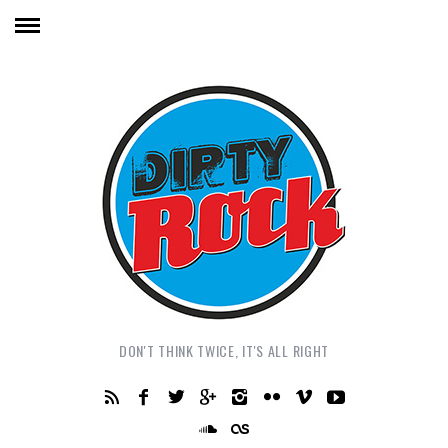
DON'T THINK TWICE, IT'S ALL RIGHT