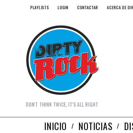
PLAYLISTS
LOGIN
CONTACTAR
ACERCA DE DI
DON'T THINK TWICE, IT'S ALL RIGHT
INICIO
NOTICIAS
D