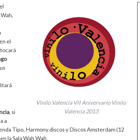
el
h Wah,
o
en el
 tocará
ago
sus
itará
Vinilo Valencia VII Anivervario Vinilo
Valencia 2013
ncia
, si
a a
ienda Tipo, Harmony discos y Discos Amsterdam (12
€ en la Sala Wah Wah.