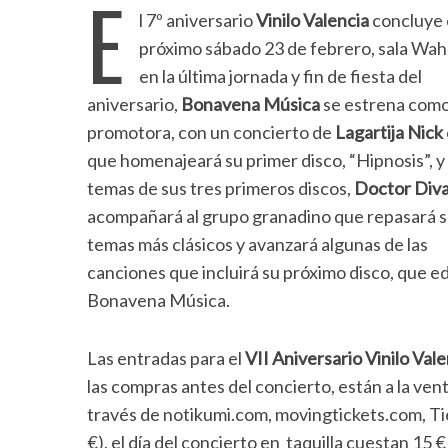
E
l 7º aniversario
Vinilo Valencia
concluye 
próximo sábado 23 de febrero, sala Wa
en la última jornada y fin de fiesta del
aniversario,
Bonavena Música
se estrena com
promotora, con un concierto de
Lagartija Nick
que homenajeará su primer disco, “Hipnosis”, y
temas de sus tres primeros discos,
Doctor Div
acompañará al grupo granadino que repasará 
temas más clásicos y avanzará algunas de las
canciones que incluirá su próximo disco, que ed
Bonavena Música.
Las entradas para el
VII Aniversario Vinilo Vale
las compras antes del concierto, están a la vent
través de notikumi.com, movingtickets.com, T
€), el día del concierto en taquilla cuestan 15 