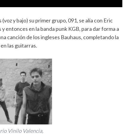
 (voz y bajo) su primer grupo, 091, se alía con Eric
s y entonces en la banda punk KGB, para dar forma a
na canción de los ingleses Bauhaus, completando la
n las guitarras.
rio Vinilo Valencia,