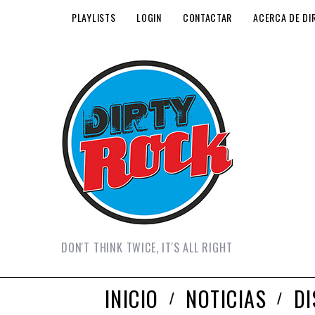
PLAYLISTS
LOGIN
CONTACTAR
ACERCA DE DI
DON'T THINK TWICE, IT'S ALL RIGHT
INICIO
NOTICIAS
D