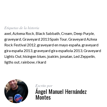
Etiquetas de la historia
axel
,
Azkena Rock
,
Black Sabbath
,
Cream
,
Deep Purple
,
graveyard
,
Graveyard 2013 Spain Tour
,
Graveyard Azkea
Rock Festival 2012
,
graveyard en mayo españa
,
graveyard
gira españa 2013
,
graveyard gira española 2013
,
Graveyard
Lights Out
,
hisingen blues
,
joakim
,
jonatan
,
Led Zeppelín
,
ligths out
,
rainbow
,
rikard
Escrito por
Ángel Manuel Hernández
Montes