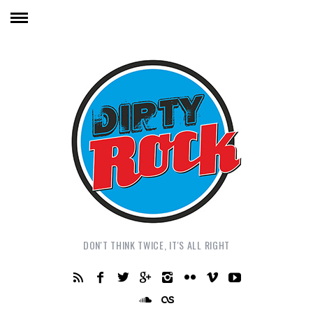
DON'T THINK TWICE, IT'S ALL RIGHT