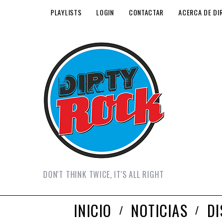
PLAYLISTS
LOGIN
CONTACTAR
ACERCA DE DI
DON'T THINK TWICE, IT'S ALL RIGHT
INICIO
NOTICIAS
D