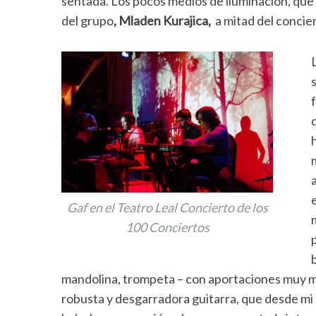
sentada. Los pocos medios de iluminación, que
del grupo
,
Mladen Kurajica,
a mitad del concie
Gaf en el Teatro Leal Concierto de los
100 Conciertos
mandolina, trompeta – con aportaciones muy mu
robusta y desgarradora guitarra, que desde mi p