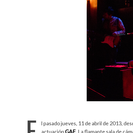
E
l pasado jueves, 11 de abril de 2013, des
actuación
GAF
. La flamante sala de cám