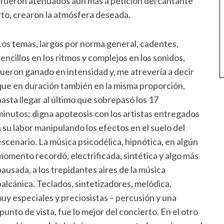
 fueron atenuados aún más a petición del cantante
rto, crearon la atmósfera deseada.
Los temas, largos por norma general, cadentes,
sencillos en los ritmos y complejos en los sonidos,
fueron ganado en intensidad y, me atrevería a decir
que en duración también en la misma proporción,
hasta llegar al último que sobrepasó los 17
minutos; digna apoteosis con los artistas entregados
a su labor manipulando los efectos en el suelo del
escenario. La música psicodélica, hipnótica, en algún
momento recordó, electrificada, sintética y algo más
pausada, a los trepidantes aires de la música
balcánica. Teclados, sintetizadores, melódica,
y especiales y preciosistas – percusión y una
unto de vista, fue lo mejor del concierto. En el otro