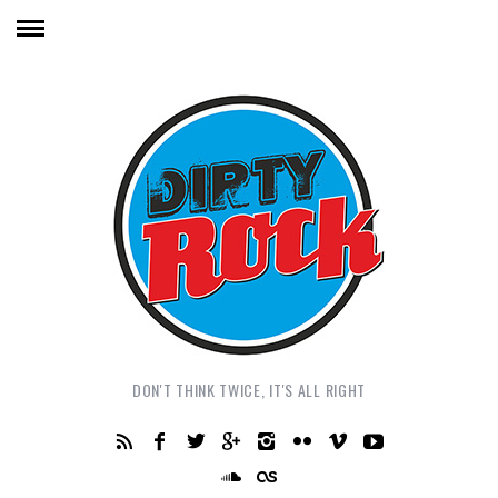
DON'T THINK TWICE, IT'S ALL RIGHT