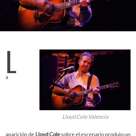
L
a
Lloyd Cole Valencia
aparición de
Lloyd Cole
sobre el escenario produjo un