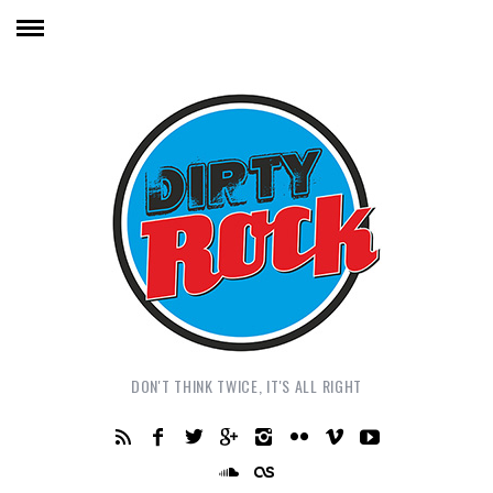
DON'T THINK TWICE, IT'S ALL RIGHT