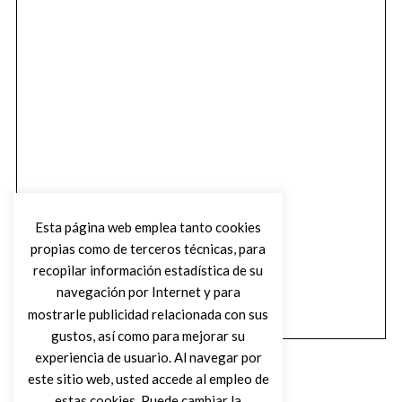
Esta página web emplea tanto cookies
propias como de terceros técnicas, para
recopilar información estadística de su
navegación por Internet y para
mostrarle publicidad relacionada con sus
gustos, así como para mejorar su
experiencia de usuario. Al navegar por
este sitio web, usted accede al empleo de
estas cookies. Puede cambiar la