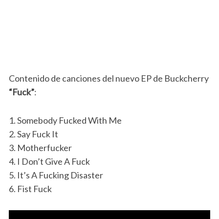
Contenido de canciones del nuevo EP de Buckcherry
“Fuck”
:
1. Somebody Fucked With Me
2. Say Fuck It
3. Motherfucker
4. I Don’t Give A Fuck
5. It’s A Fucking Disaster
6. Fist Fuck