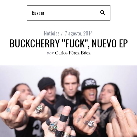
Noticias
7 agosto, 2014
BUCKCHERRY “FUCK”, NUEVO EP
por
Carlos Pérez Báez