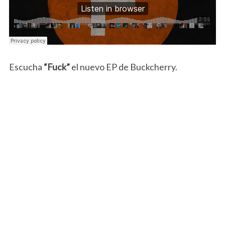
Escucha
“Fuck”
el nuevo EP de Buckcherry.