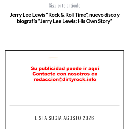
Siguiente artículo
Jerry Lee Lewis “Rock & Roll Time”, nuevo disco y
biografía “Jerry Lee Lewis: His Own Story”
LISTA SUCIA AGOSTO 2026