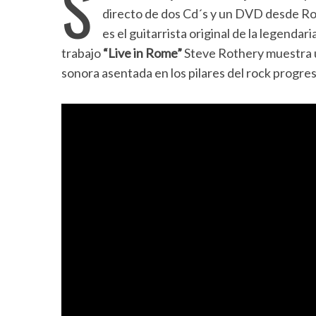
S
directo de dos Cd´s y un DVD desde Ro
es el guitarrista original de la legenda
trabajo
“Live in Rome”
Steve Rothery muestra u
sonora asentada en los pilares del rock progres