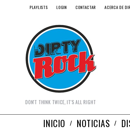
PLAYLISTS
LOGIN
CONTACTAR
ACERCA DE DI
DON'T THINK TWICE, IT'S ALL RIGHT
INICIO
NOTICIAS
D