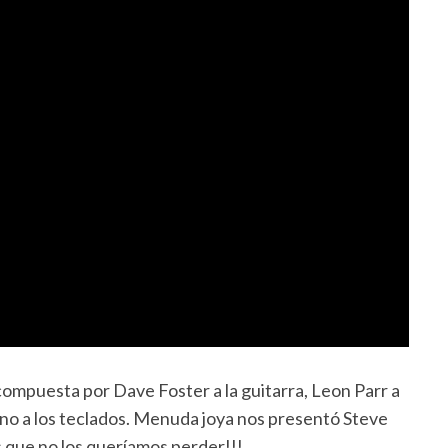
mpuesta por Dave Foster a la guitarra, Leon Parr a
mano a los teclados. Menuda joya nos presentó Steve
 que no los queríamos perder!!!