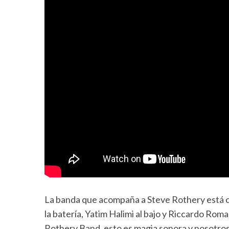
La banda que acompaña a Steve Rothery está co
la batería, Yatim Halimi al bajo y Riccardo Ro
Rothery Band, esto es magia sonora y nosotros