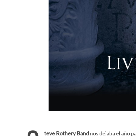
teve Rothery Band
nos dejaba el año pa