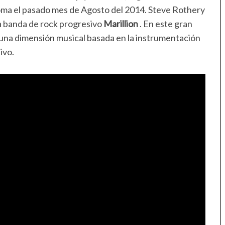
ma el pasado mes de Agosto del 2014. Steve Rothery
ria banda de rock progresivo
Marillion
. En este gran
na dimensión musical basada en la instrumentación
ivo.