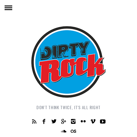
DON'T THINK TWICE, IT'S ALL RIGHT