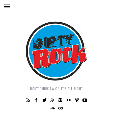
DON'T THINK TWICE, IT'S ALL RIGHT