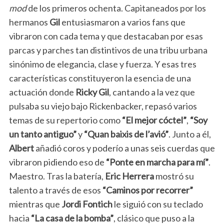
mod
de los primeros ochenta. Capitaneados por los
hermanos
Gil
entusiasmaron a varios fans que
vibraron con cada tema y que destacaban por esas
parcas y parches tan distintivos de una tribu urbana
sinónimo de elegancia, clase y fuerza. Y esas tres
características constituyeron la esencia de una
actuación donde
Ricky Gil
, cantando a la vez que
pulsaba su viejo bajo Rickenbacker, repasó varios
temas de su repertorio como
“El mejor cóctel”
,
“Soy
un tanto antiguo”
y
“Quan baixis de l’avió”
. Junto a él,
Albert
añadió coros y poderío a unas seis cuerdas que
vibraron pidiendo eso de
“Ponte en marcha para mí”
.
Maestro. Tras la batería,
Eric Herrera
mostró su
talento a través de esos
“Caminos por recorrer”
mientras que
Jordi Fontich
le siguió con su teclado
hacia
“La casa de la bomba”
, clásico que puso a la