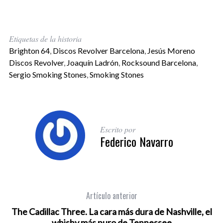
Etiquetas de la historia
Brighton 64
,
Discos Revolver Barcelona
,
Jesús Moreno
Discos Revolver
,
Joaquín Ladrón
,
Rocksound Barcelona
,
Sergio Smoking Stones
,
Smoking Stones
Escrito por
Federico Navarro
Artículo anterior
The Cadillac Three. La cara más dura de Nashville, el
whishy más puro de Tennessee