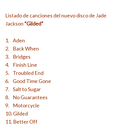
Listado de canciones del nuevo disco de Jade
Jackson
“Gilded”
1. Aden
2. Back When
3. Bridges
4. Finish Line
5. Troubled End
6. Good Time Gone
7. Salt to Sugar
8. No Guarantees
9. Motorcycle
10. Gilded
11. Better Off