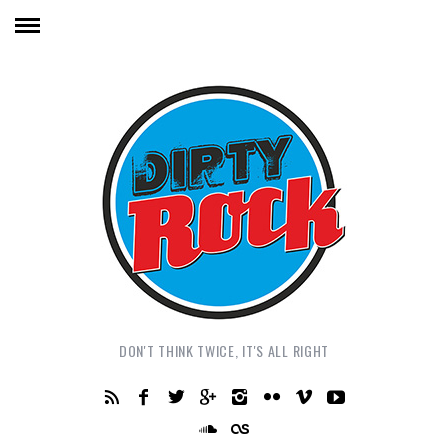
DON'T THINK TWICE, IT'S ALL RIGHT