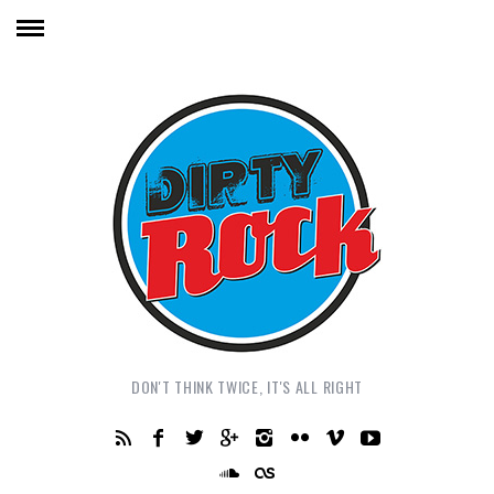
DON'T THINK TWICE, IT'S ALL RIGHT