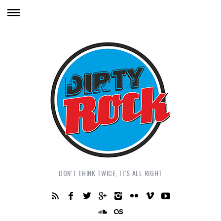
DON'T THINK TWICE, IT'S ALL RIGHT