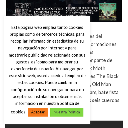
Esta página web emplea tanto cookies
propias como de terceros técnicas, para
Bastante fuzz se derramó en las paredes del
recopilar información estadística de su
Underworld anteriormente con cinco formaciones
navegación por Internet y para
de infarto, la clase de Radio Moscow, las
mostrarle publicidad relacionada con sus
conmovedoras melodías de guitarra por parte de
gustos, así como para mejorar su
Freedom Hawk, la sensualidad de Black Moth,
experiencia de usuario. Al navegar por
nuestros soberbios vecinos portugueses The Black
este sitio web, usted accede al empleo de
estas cookies. Puede cambiar la
Wizards y un trío que gustó muchísimo, Old Man
configuración de su navegador para no
Lizard, con el polifacético Jack Newnham, baterista
aceptar su instalación u obtener más
de Slabdragger, al frente del micro y las seis cuerdas
información en nuestra política de
de una Firebird en este proyecto.
cookies
Aceptar
Nuestra Política