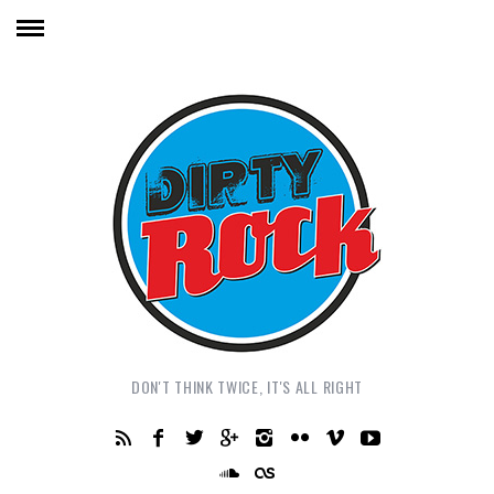
DON'T THINK TWICE, IT'S ALL RIGHT