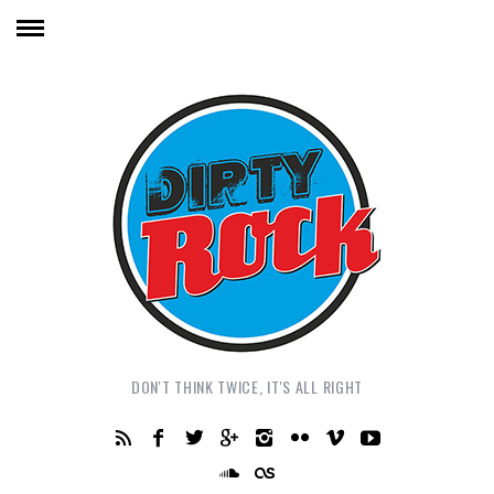
DON'T THINK TWICE, IT'S ALL RIGHT