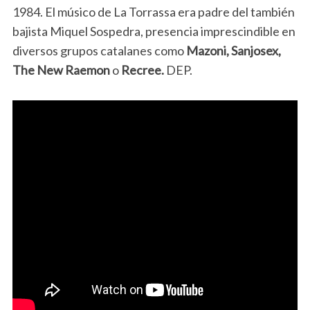
1984. El músico de La Torrassa era padre del también
bajista Miquel Sospedra, presencia imprescindible en
diversos grupos catalanes como
Mazoni, Sanjosex,
The New Raemon
o
Recree.
DEP.