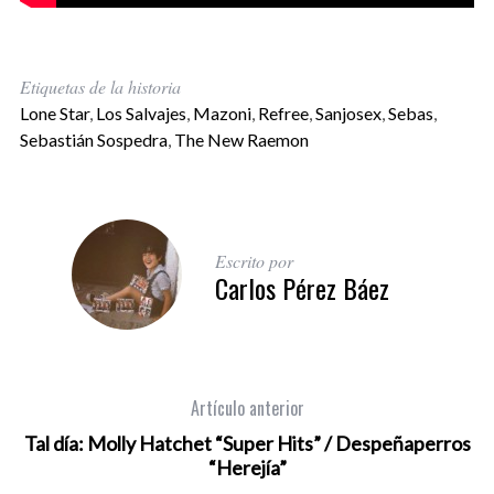
Etiquetas de la historia
Lone Star
,
Los Salvajes
,
Mazoni
,
Refree
,
Sanjosex
,
Sebas
,
Sebastián Sospedra
,
The New Raemon
Escrito por
Carlos Pérez Báez
Artículo anterior
Tal día: Molly Hatchet “Super Hits” / Despeñaperros
“Herejía”