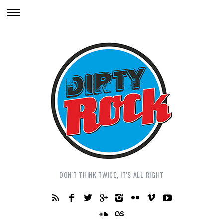
DON'T THINK TWICE, IT'S ALL RIGHT