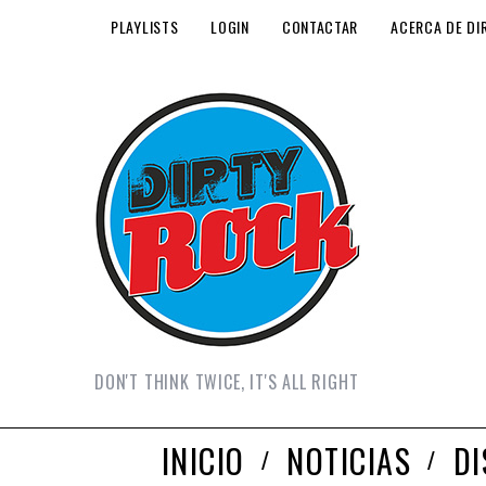
PLAYLISTS
LOGIN
CONTACTAR
ACERCA DE DI
DON'T THINK TWICE, IT'S ALL RIGHT
INICIO
NOTICIAS
D