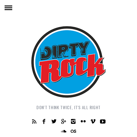
DON'T THINK TWICE, IT'S ALL RIGHT