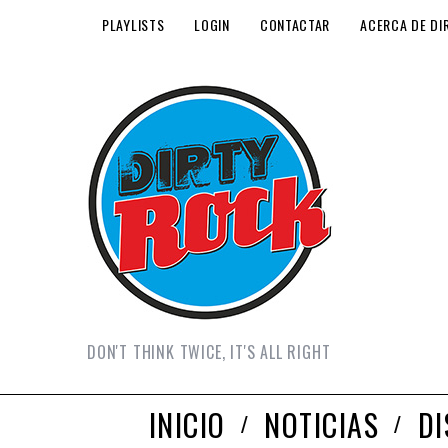
PLAYLISTS
LOGIN
CONTACTAR
ACERCA DE DI
DON'T THINK TWICE, IT'S ALL RIGHT
INICIO
NOTICIAS
D