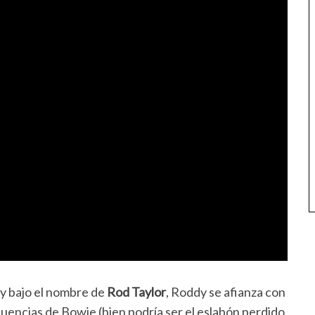
y bajo el nombre de
Rod Taylor
, Roddy se afianza con
uencias de Bowie (bien podría ser el eslabón perdido