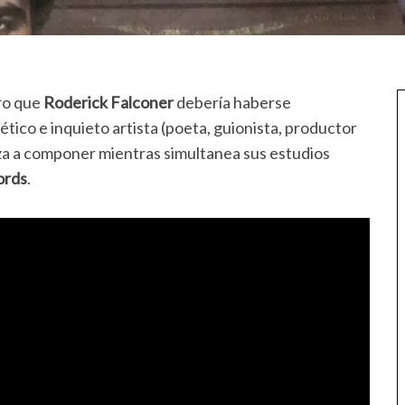
aro que
Roderick Falconer
debería haberse
ético e inquieto artista (poeta, guionista, productor
eza a componer mientras simultanea sus estudios
ords
.