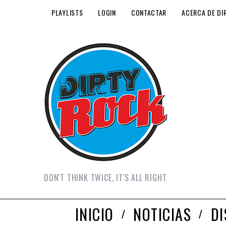
PLAYLISTS
LOGIN
CONTACTAR
ACERCA DE DI
DON'T THINK TWICE, IT'S ALL RIGHT
INICIO
NOTICIAS
D