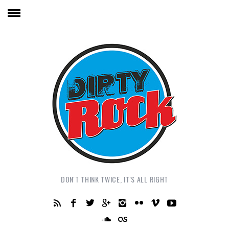
DON'T THINK TWICE, IT'S ALL RIGHT