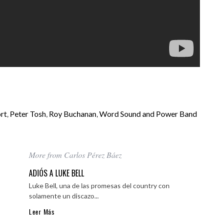
rt
,
Peter Tosh
,
Roy Buchanan
,
Word Sound and Power Band
More from Carlos Pérez Báez
ADIÓS A LUKE BELL
Luke Bell, una de las promesas del country con
solamente un discazo...
Leer Más