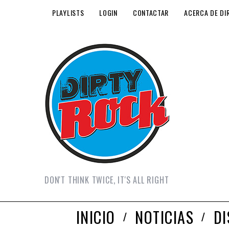
PLAYLISTS
LOGIN
CONTACTAR
ACERCA DE DI
DON'T THINK TWICE, IT'S ALL RIGHT
INICIO
NOTICIAS
D