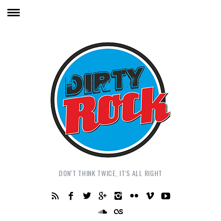
DON'T THINK TWICE, IT'S ALL RIGHT