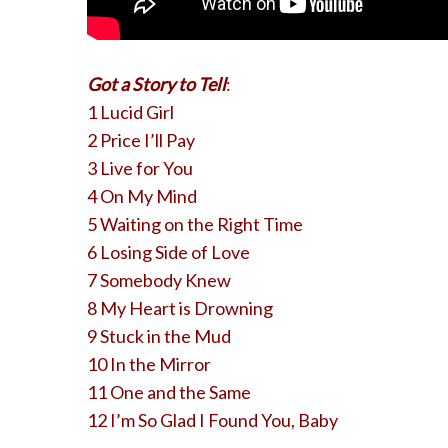
Got a Story to Tell
:
1 Lucid Girl
2 Price I’ll Pay
3 Live for You
4 On My Mind
5 Waiting on the Right Time
6 Losing Side of Love
7 Somebody Knew
8 My Heart is Drowning
9 Stuck in the Mud
10 In the Mirror
11 One and the Same
12 I’m So Glad I Found You, Baby