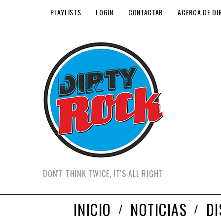
PLAYLISTS
LOGIN
CONTACTAR
ACERCA DE DI
DON'T THINK TWICE, IT'S ALL RIGHT
INICIO
NOTICIAS
D