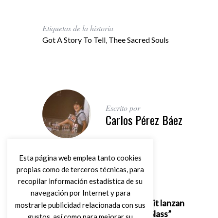
Etiquetas de la historia
Got A Story To Tell
,
Thee Sacred Souls
Escrito por
Carlos Pérez Báez
Esta página web emplea tanto cookies
propias como de terceros técnicas, para
recopilar información estadística de su
Artículo anterior
navegación por Internet y para
AJ Lee and Blue Summit lanzan
mostrarle publicidad relacionada con sus
nuevo disco, “City of Glass”
gustos, así como para mejorar su