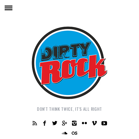
DON'T THINK TWICE, IT'S ALL RIGHT