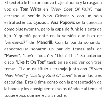
El sexteto le hizo un nuevo traje al humo y la rasgada
voz de
Tom Waits
en
“New Coat Of Pain”
, más
cercano al sonido New Orleans y con un solo
estratosférico. Quizás a
Ana Popovic
se la conozca
como blueswoman, pero la capa de funk le sienta de
lujo. Y quedó patente en la versión que hizo de
“Fencewalk”
de
Mandrill
. Con la banda sonando
espectacular sonaron un par de temas más de
“Power”
, “Luv’n Touch” y “Doin’ This”.
Su anterior
disco
“Like It On Top”
también se dejó ver con tres
temas. El que da título al trabajo junto con
“Brand
New Men”
y
“Lasting Kind Of Love”
fueron las tres
escogidas. Esta última contó con la presentación de
la banda y los consiguientes solos dándole al tema el
toque épico que merecía la noche.