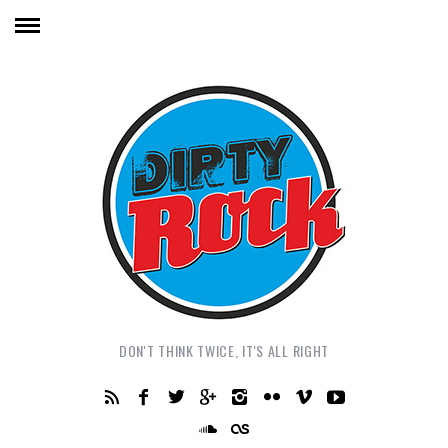
DON'T THINK TWICE, IT'S ALL RIGHT