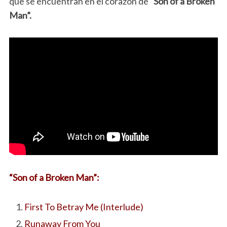
que se encuentran en el corazón de
“
Son of a Broken
Man”.
“Son of a Broken Man”:
First To Betray Me (Interlude)
Runaway From You