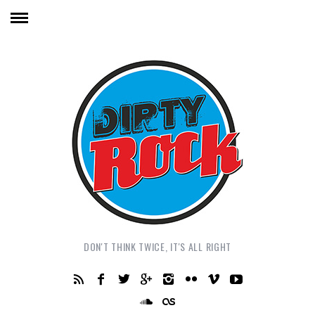
DON'T THINK TWICE, IT'S ALL RIGHT