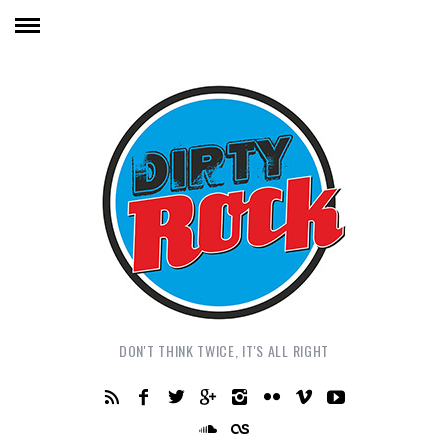
DON'T THINK TWICE, IT'S ALL RIGHT