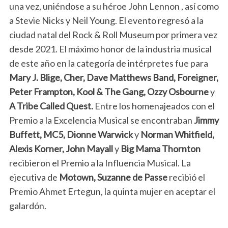
una vez, uniéndose a su héroe John Lennon , así como
a Stevie Nicks y Neil Young. El evento regresó a la
ciudad natal del Rock & Roll Museum por primera vez
desde 2021. El máximo honor de la industria musical
de este año en la categoría de intérpretes fue para
Mary J. Blige, Cher, Dave Matthews Band, Foreigner,
Peter Frampton, Kool & The Gang, Ozzy Osbourne
y
A Tribe Called Quest.
Entre los homenajeados con el
Premio a la Excelencia Musical se encontraban
Jimmy
Buffett, MC5, Dionne Warwick
y
Norman Whitfield,
Alexis Korner, John Mayall
y
Big Mama Thornton
recibieron el Premio a la Influencia Musical. La
ejecutiva de
Motown, Suzanne de Passe
recibió el
Premio Ahmet Ertegun, la quinta mujer en aceptar el
galardón.