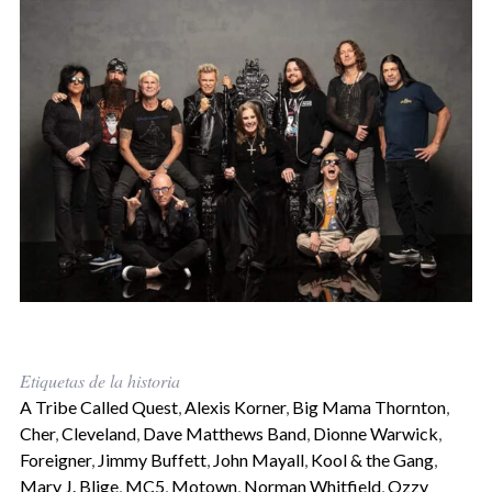
Etiquetas de la historia
A Tribe Called Quest
,
Alexis Korner
,
Big Mama Thornton
,
Cher
,
Cleveland
,
Dave Matthews Band
,
Dionne Warwick
,
Foreigner
,
Jimmy Buffett
,
John Mayall
,
Kool & the Gang
,
Mary J. Blige
,
MC5
,
Motown
,
Norman Whitfield
,
Ozzy