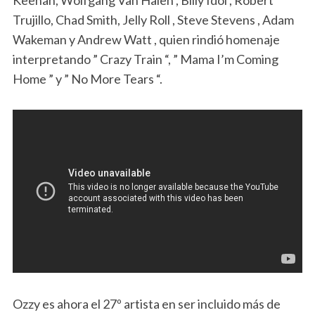
Keenan, Wolfgang Van Halen , Billy Idol , Robert
Trujillo, Chad Smith, Jelly Roll , Steve Stevens , Adam
Wakeman y Andrew Watt , quien rindió homenaje
interpretando ” Crazy Train “, ” Mama I’m Coming
Home ” y ” No More Tears “.
Ozzy es ahora el 27º artista en ser incluido más de