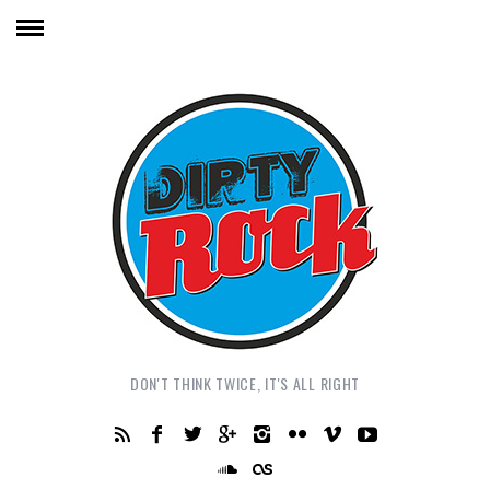
DON'T THINK TWICE, IT'S ALL RIGHT