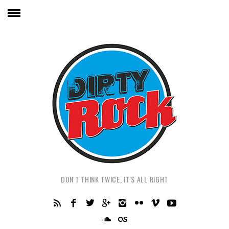
DON'T THINK TWICE, IT'S ALL RIGHT