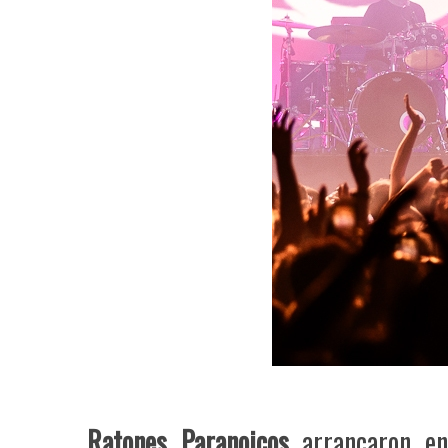
Ratones Paranoicos
arrancaron en