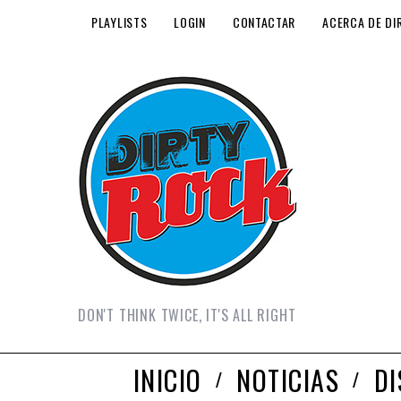
PLAYLISTS
LOGIN
CONTACTAR
ACERCA DE DI
DON'T THINK TWICE, IT'S ALL RIGHT
INICIO
NOTICIAS
D