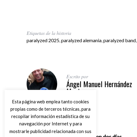
Etiquetas de la historia
paralyzed 2025
,
paralyzed alemania
,
paralyzed band
Escrito por
Ángel Manuel Hernández
Montes
Esta página web emplea tanto cookies
propias como de terceros técnicas, para
recopilar información estadística de su
navegación por Internet y para
Artículo anterior
mostrarle publicidad relacionada con sus
Tomeu Penya, la vida son dos días