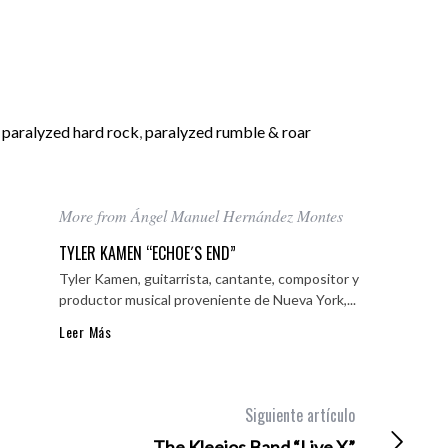
,
paralyzed hard rock
,
paralyzed rumble & roar
More from Ángel Manuel Hernández Montes
TYLER KAMEN “ECHOE´S END”
Tyler Kamen, guitarrista, cantante, compositor y
productor musical proveniente de Nueva York,...
Leer Más
Siguiente artículo
The Kleejos Band “Live X”