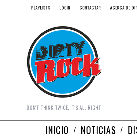
PLAYLISTS
LOGIN
CONTACTAR
ACERCA DE DI
DON'T THINK TWICE, IT'S ALL RIGHT
INICIO
NOTICIAS
D