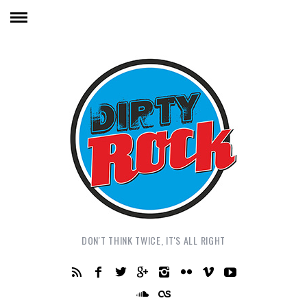
DON'T THINK TWICE, IT'S ALL RIGHT