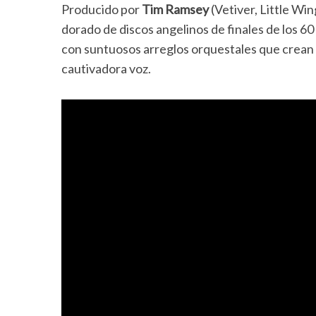
Producido por
Tim Ramsey
(Vetiver, Little Wi
dorado de discos angelinos de finales de los 60
con
suntuosos arreglos orquestales que crean 
cautivadora voz.