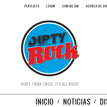
PLAYLISTS
LOGIN
CONTACTAR
ACERCA DE DI
DON'T THINK TWICE, IT'S ALL RIGHT
INICIO
NOTICIAS
D