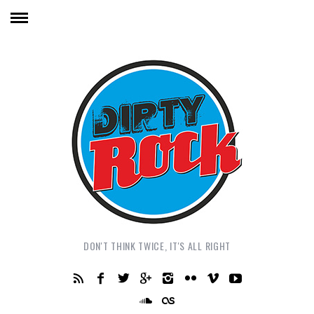
DON'T THINK TWICE, IT'S ALL RIGHT