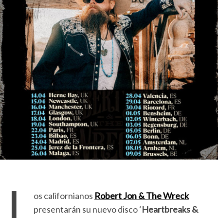
L
os californianos
Robert Jon & The Wreck
presentarán su nuevo disco ‘
Heartbreaks &