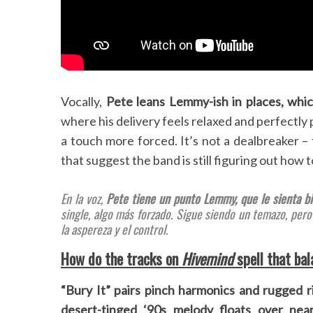
Vocally,
Pete leans Lemmy-ish in places, whic
where his delivery feels relaxed and perfectly
a touch more forced. It’s not a dealbreaker – t
that suggest the band is still figuring out how t
En la voz,
Pete tiene un punto Lemmy, que le sienta bi
single, algo más forzado. Sigue siendo un temazo, pero
la aspereza y el control.
How do the tracks on
Hivemind
spell that ba
“Bury It” pairs pinch harmonics and rugged ri
desert-tinged ‘90s melody floats over nea