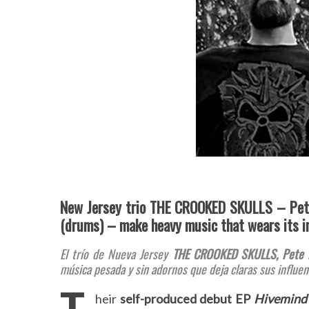
New Jersey trio THE CROOKED SKULLS – Pete K
(drums) – make heavy music that wears its i
El trío de Nueva Jersey
THE CROOKED SKULLS, Pete K. (
música pesada y sin adornos que deja claras sus influenc
heir
self-produced debut EP
Hivemind