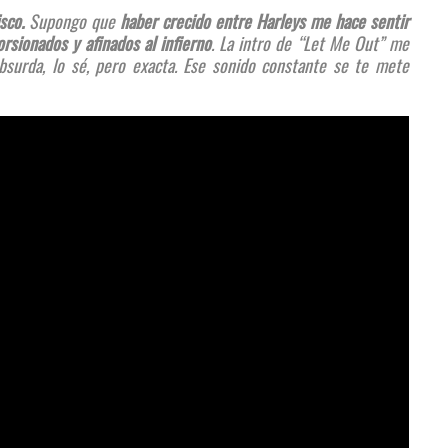
sco.
Supongo que
haber crecido entre Harleys me hace sentir
rsionados y afinados al infierno
. La intro de “Let Me Out” me
bsurda, lo sé, pero exacta. Ese sonido constante se te mete