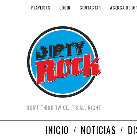
PLAYLISTS
LOGIN
CONTACTAR
ACERCA DE DI
DON'T THINK TWICE, IT'S ALL RIGHT
INICIO
NOTICIAS
D