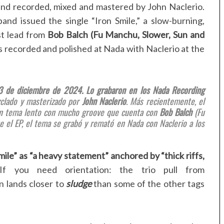
nd recorded, mixed and mastered by John Naclerio.
and issued the single “Iron Smile,” a slow-burning,
st lead from
Bob Balch (Fu Manchu, Slower, Sun and
as recorded and polished at Nada with Naclerio at the
 13 de diciembre de 2024. Lo grabaron en los Nada Recording
zclado y masterizado por
John Naclerio
. Más recientemente, el
un tema lento con mucho groove que cuenta con
Bob Balch
(Fu
ue el EP, el tema se grabó y remató en Nada con Naclerio a los
le” as “a heavy statement” anchored by “thick riffs,
f you need orientation: the trio pull from
n lands closer to
sludge
than some of the other tags