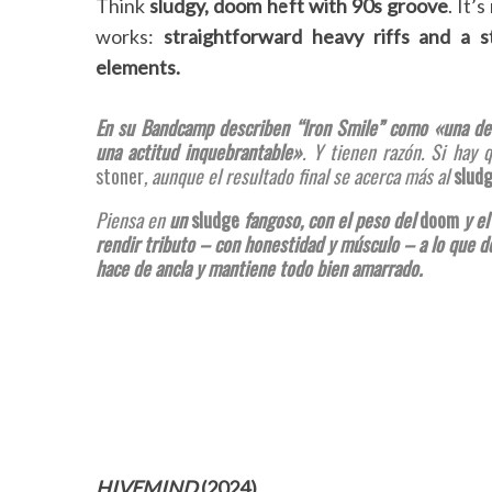
Think
sludgy, doom heft with 90s groove
. It’
works:
straightforward heavy riffs and a s
elements.
En su Bandcamp describen “Iron Smile” como «una decl
una actitud inquebrantable»
. Y tienen razón. Si hay 
stoner
, aunque el resultado final se acerca más al
slud
Piensa en
un
sludge
fangoso, con el peso del
doom
y e
rendir tributo – con honestidad y músculo – a lo que d
hace de ancla y mantiene todo bien amarrado.
HIVEMIND
(2024)