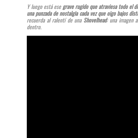
Y luego está ese
grave rugido que atraviesa todo el di
una punzada de nostalgia cada vez que oigo bajos disto
recuerda al ralentí de una
Shovelhead
: una imagen a
dentro.