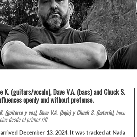
. (guitars/vocals), Dave V.A. (bass) and Chuck S.
nfluences openly and without pretense.
guitarra y voz), Dave V.A. (bajo) y Chuck S. (batería),
hace
ias desde el primer riff.
arrived December 13, 2024. It was tracked at Nada