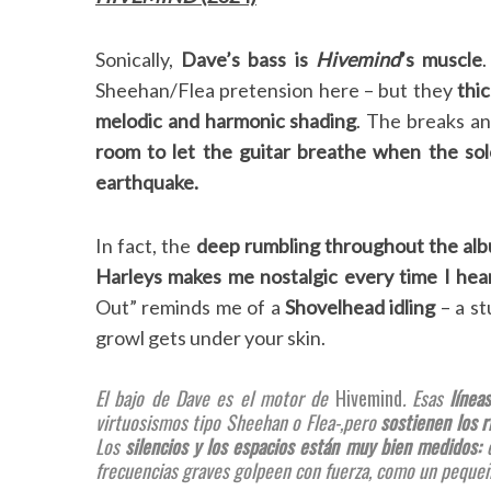
Sonically,
Dave’s bass is
Hivemind
’s muscle
Sheehan/Flea pretension here – but they
thic
melodic and harmonic shading
. The breaks an
room to let the guitar breathe when the so
earthquake.
In fact, the
deep rumbling throughout the al
Harleys makes me nostalgic every time I hea
Out” reminds me of a
Shovelhead idling
– a st
growl gets under your skin.
El bajo de Dave es el motor de
Hivemind
. Esas
línea
virtuosismos tipo Sheehan o Flea-,pero
sostienen los r
Los
silencios y los espacios están muy bien medidos:
d
frecuencias graves golpeen con fuerza, como un peque