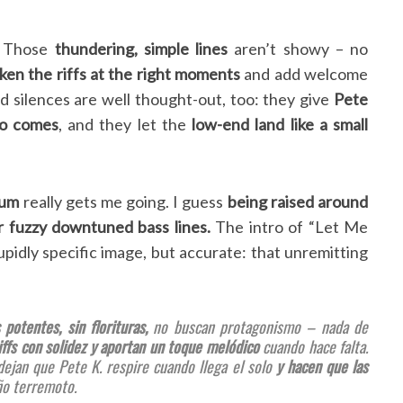
. Those
thundering, simple lines
aren’t showy – no
ken the riffs at the right moments
and add welcome
d silences are well thought-out, too: they give
Pete
lo comes
, and they let the
low-end land like a small
bum
really gets me going. I guess
being raised around
r fuzzy downtuned bass lines.
The intro of “Let Me
upidly specific image, but accurate: that unremitting
s potentes, sin florituras,
no buscan protagonismo – nada de
iffs con solidez y aportan un toque melódico
cuando hace falta.
ejan que Pete K. respire cuando llega el solo
y hacen que las
ño terremoto.