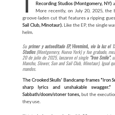
T
Recording Studios (Montgomery, NY)
a
More recently, on July 20, 2025, the b
groove-laden cut that features a ripping gue
Sail Club, Minotaur).
Like the EP, the single w
helm.
Su
primer y autoeditado EP,
Hivemind
, vio la luz el
Studios
(Montgomery, Nueva York) y fue grabado, me
20 de julio de 2025, lanzaron el single
“Iron Smile”
, 
Manchu, Slower, Sun and Sail Club, Minotaur). Igual q
mandos.
The Crooked Skulls’ Bandcamp frames “Iron Smi
sharp lyrics and unshakable swagger.”
I
Sabbath/doom/stoner tones,
but the executio
they use.