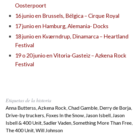
Oosterpoort
16 junio en Brussels, Bélgica – Cirque Royal
17 junio en Hamburg, Alemania- Docks
18 junio en Kværndrup, Dinamarca – Heartland
Festival
19 o 20 junio en Vitoria-Gasteiz – Azkena Rock
Festival
Etiquetas de la historia
Anna Butterss
,
Azkena Rock
,
Chad Gamble
,
Derry de Borja
,
Drive-by truckers
,
Foxes In the Snow
,
Jason Isbell
,
Jason
Isbell & 400 Unit
,
Sadler Vaden
,
Something More Than Free
,
The 400 Unit
,
Will Johnson