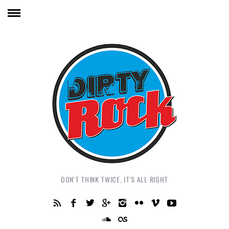
DON'T THINK TWICE, IT'S ALL RIGHT