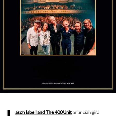
ason Isbell and The 400 Unit
anuncian gira