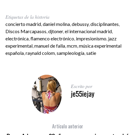
Etiquetas de la historia
concierto madrid
,
daniel molina
,
debussy
,
disciplinantes
,
Discos Marcapasos
,
djtoner
,
el internacional madrid
,
electrónica
,
flamenco electrónico
,
impresionismo
,
jazz
experimental
,
manuel de falla
,
mcm
,
música experimental
española
,
raynald colom
,
sampleología
,
satie
Escrito por
je55iejay
Artículo anterior