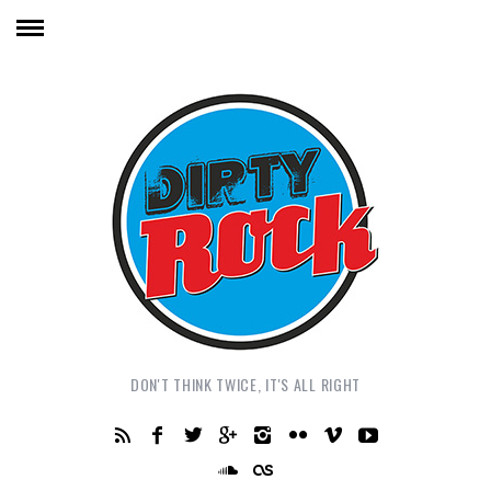
DON'T THINK TWICE, IT'S ALL RIGHT