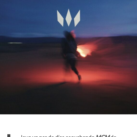
levo un par de días escuchando
MCM
de