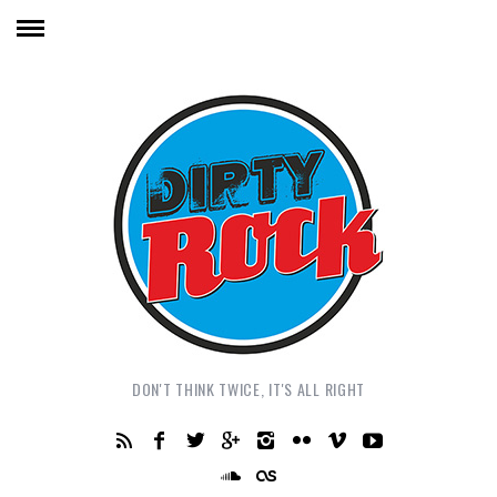
DON'T THINK TWICE, IT'S ALL RIGHT