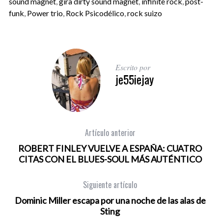
sound magnet
,
gira dirty sound magnet
,
infinite rock
,
post-
funk
,
Power trio
,
Rock Psicodélico
,
rock suizo
Escrito por
je55iejay
Artículo anterior
ROBERT FINLEY VUELVE A ESPAÑA: CUATRO
CITAS CON EL BLUES-SOUL MÁS AUTÉNTICO
Siguiente artículo
Dominic Miller escapa por una noche de las alas de
Sting