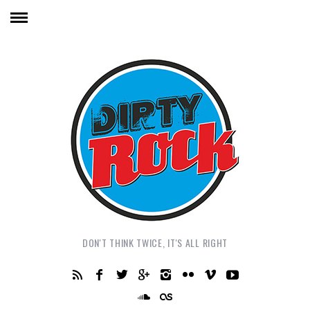
DON'T THINK TWICE, IT'S ALL RIGHT