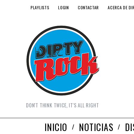
PLAYLISTS
LOGIN
CONTACTAR
ACERCA DE DI
DON'T THINK TWICE, IT'S ALL RIGHT
INICIO
NOTICIAS
D