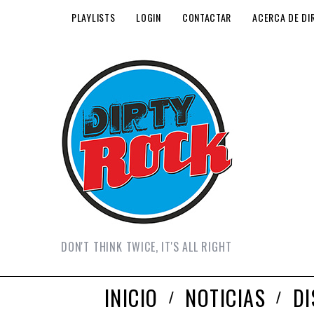
PLAYLISTS
LOGIN
CONTACTAR
ACERCA DE DI
DON'T THINK TWICE, IT'S ALL RIGHT
INICIO
NOTICIAS
D