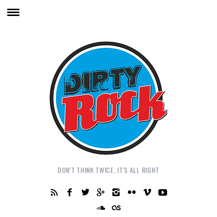
DON'T THINK TWICE, IT'S ALL RIGHT