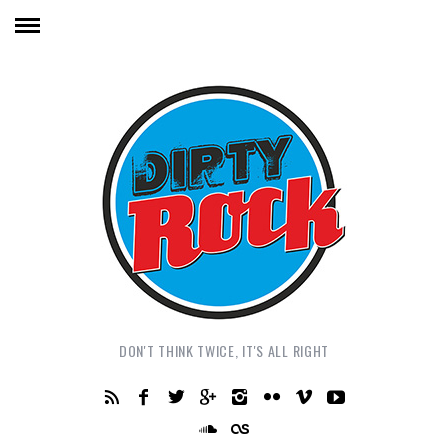
DON'T THINK TWICE, IT'S ALL RIGHT