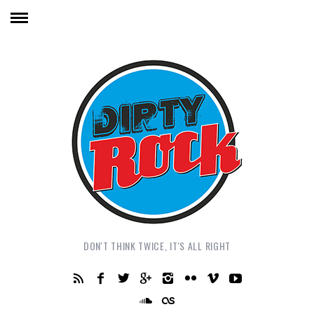
DON'T THINK TWICE, IT'S ALL RIGHT