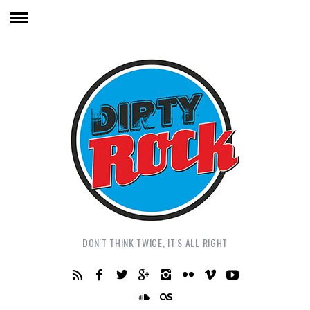
DON'T THINK TWICE, IT'S ALL RIGHT