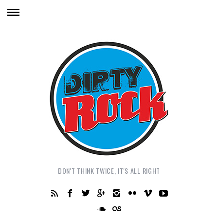
DON'T THINK TWICE, IT'S ALL RIGHT