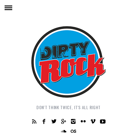
DON'T THINK TWICE, IT'S ALL RIGHT