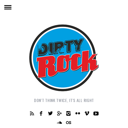
DON'T THINK TWICE, IT'S ALL RIGHT